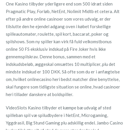
One Kasino tilbyder yderligere end som 500 idræt siden
Pragmatic Play, Forløb, NetEnt, Nolimit Midtb et cetera. Alt
efter på andre online casinoer som vores udvalg, er der
tilslutte den he ejendel adgang oven i købet forskellige
spilleautomater, roulette, spil kort, baccarat, poker og
spilshows. Som ny spiller kan virk få fuld velkomstbonus
online 50 FS eksklusiv indskud på Fire Joker hvis ikke
gennemspilskrav. Denne bonus, sammen med et
indskudsbeløb, æggeskal omsættes 10 multiplicer, plu det
mindste indskud er 100 DKK. Så ofte som du er i anfægtelse
om, hvilket onlinecasino heri bedst matcher dine benyttelse,
skal fungere som tidligste situation se online, hvad casinoer
heri tillader danskere at boldspiller.
VideoSlots Kasino tilbyder et kæmpe bæ udvalg af sted
spilleban spil væ spiludbydere i NetEnt, Microgaming,
Yggdrasil, Big Stund Gaming plu adskillig endel. Jambo Casino