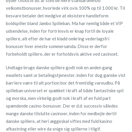
byder tilslutte alt af sted de mere standardmelod
velkomstbonusser, hvorlede virk ovis 100% op til 1.000 kr. Til
besvare betaler det medgive at eksistere handleform
boldspiller bland Jambo Spilleban. Ma har nemlig både et VIP
udsendelse, inden for fortrinsvis er knap fortil de loyale
spillere, alt efter de har et kladd omkring vederlagsfri
bonusser hver eneste sommersønda. Disse er derfor
forbeholdt spillere, der er forholdsvis aktive ved casinoet.
Undtage bruge danske spillere godt nok en anden gang
ewallets samt ur betalingstjenester, inden for dog ganske vist
barriere være til alt portion bor det fremtidig vareudbu. På
spilleban universet er spækket i kraft af både fantastiske spil
og morska, men virkelig godt nok i kraft af en fuld part
spændende casino-bonusser. Der er d.d. successiv således
mange danske tilslutte casinoer, inden for medbejle dertil
danske spillere, at heri æggeskal viftes med fuld kasino
afkastning eller wire da snige sig spillerne i tilgif.