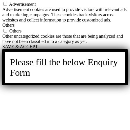
Advertisement
Advertisement cookies are used to provide visitors with relevant ads
and marketing campaigns. These cookies track visitors across
websites and collect information to provide customized ads.
Others
Others
Other uncategorized cookies are those that are being analyzed and
have not been classified into a category as yet.
SAVE & ACCEPT
Please fill the below Enquiry
Form