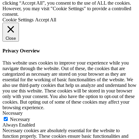
clicking “Accept All”, you consent to the use of ALL the cookies.
However, you may visit "Cookie Settings" to provide a controlled
consent.
Cookie Settings
Accept All
Close
Privacy Overview
This website uses cookies to improve your experience while you
navigate through the website. Out of these, the cookies that are
categorized as necessary are stored on your browser as they are
essential for the working of basic functionalities of the website. We
also use third-party cookies that help us analyze and understand how
you use this website. These cookies will be stored in your browser
only with your consent. You also have the option to opt-out of these
cookies. But opting out of some of these cookies may affect your
browsing experience.
Necessary
Necessary
Always Enabled
Necessary cookies are absolutely essential for the website to
function properly. These cookies ensure basic functionalities and