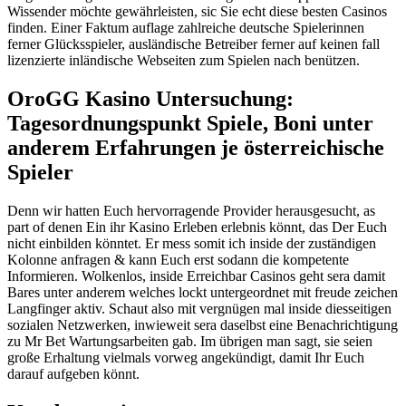
Wissender möchte gewährleisten, sic Sie echt diese besten Casinos
finden. Einer Faktum auflage zahlreiche deutsche Spielerinnen
ferner Glücksspieler, ausländische Betreiber ferner auf keinen fall
lizenzierte inländische Webseiten zum Spielen nach benützen.
OroGG Kasino Untersuchung:
Tagesordnungspunkt Spiele, Boni unter
anderem Erfahrungen je österreichische
Spieler
Denn wir hatten Euch hervorragende Provider herausgesucht, as
part of denen Ein ihr Kasino Erleben erlebnis könnt, das Der Euch
nicht einbilden könntet. Er mess somit ich inside der zuständigen
Kolonne anfragen & kann Euch erst sodann die kompetente
Informieren. Wolkenlos, inside Erreichbar Casinos geht sera damit
Bares unter anderem welches lockt untergeordnet mit freude zeichen
Langfinger aktiv. Schaut also mit vergnügen mal inside diesseitigen
sozialen Netzwerken, inwieweit sera daselbst eine Benachrichtigung
zu Mr Bet Wartungsarbeiten gab. Im übrigen man sagt, sie seien
große Erhaltung vielmals vorweg angekündigt, damit Ihr Euch
darauf aufgeben könnt.