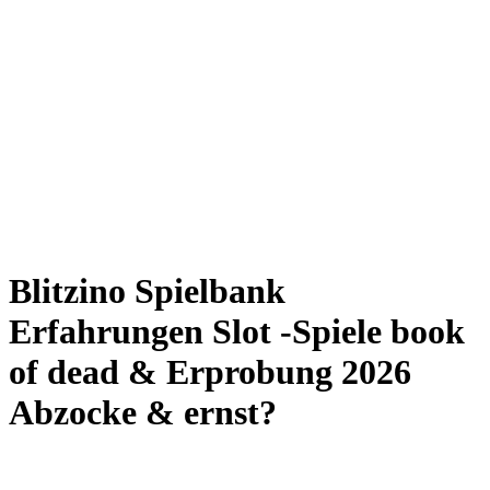
Blitzino Spielbank
Erfahrungen Slot -Spiele book
of dead & Erprobung 2026
Abzocke & ernst?