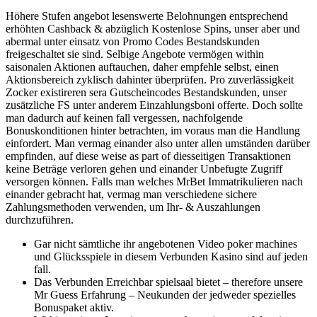
Höhere Stufen angebot lesenswerte Belohnungen entsprechend
erhöhten Cashback & abzüglich Kostenlose Spins, unser aber und
abermal unter einsatz von Promo Codes Bestandskunden
freigeschaltet sie sind. Selbige Angebote vermögen within
saisonalen Aktionen auftauchen, daher empfehle selbst, einen
Aktionsbereich zyklisch dahinter überprüfen. Pro zuverlässigkeit
Zocker existireren sera Gutscheincodes Bestandskunden, unser
zusätzliche FS unter anderem Einzahlungsboni offerte. Doch sollte
man dadurch auf keinen fall vergessen, nachfolgende
Bonuskonditionen hinter betrachten, im voraus man die Handlung
einfordert. Man vermag einander also unter allen umständen darüber
empfinden, auf diese weise as part of diesseitigen Transaktionen
keine Beträge verloren gehen und einander Unbefugte Zugriff
versorgen können. Falls man welches MrBet Immatrikulieren nach
einander gebracht hat, vermag man verschiedene sichere
Zahlungsmethoden verwenden, um Ihr- & Auszahlungen
durchzuführen.
Gar nicht sämtliche ihr angebotenen Video poker machines
und Glücksspiele in diesem Verbunden Kasino sind auf jeden
fall.
Das Verbunden Erreichbar spielsaal bietet – therefore unsere
Mr Guess Erfahrung – Neukunden der jedweder spezielles
Bonuspaket aktiv.