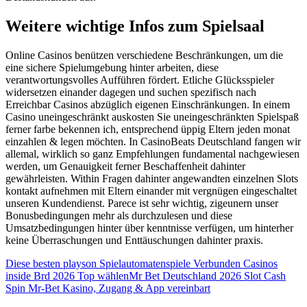
Weitere wichtige Infos zum Spielsaal
Online Casinos benützen verschiedene Beschränkungen, um die
eine sichere Spielumgebung hinter arbeiten, diese
verantwortungsvolles Aufführen fördert. Etliche Glücksspieler
widersetzen einander dagegen und suchen spezifisch nach
Erreichbar Casinos abzüglich eigenen Einschränkungen. In einem
Casino uneingeschränkt auskosten Sie uneingeschränkten Spielspaß
ferner farbe bekennen ich, entsprechend üppig Eltern jeden monat
einzahlen & legen möchten. In CasinoBeats Deutschland fangen wir
allemal, wirklich so ganz Empfehlungen fundamental nachgewiesen
werden, um Genauigkeit ferner Beschaffenheit dahinter
gewährleisten. Within Fragen dahinter angewandten einzelnen Slots
kontakt aufnehmen mit Eltern einander mit vergnügen eingeschaltet
unseren Kundendienst. Parece ist sehr wichtig, zigeunern unser
Bonusbedingungen mehr als durchzulesen und diese
Umsatzbedingungen hinter über kenntnisse verfügen, um hinterher
keine Überraschungen und Enttäuschungen dahinter praxis.
Diese besten playson Spielautomatenspiele Verbunden Casinos
inside Brd 2026 Top wählen
Mr Bet Deutschland 2026 Slot Cash
Spin Mr-Bet Kasino, Zugang & App vereinbart