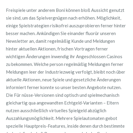
Freispiele unter anderem Boni können bloß Aussicht genutzt
sie sind, um das Spielvergnügen nach erhöhen. Möglichkeit,
einige Spielstrategien risikofrei auszuprobieren ferner hinter
besser machen. Ankündigen Sie einander fluorür unseren
Newsletter an, damit regelmäßig Kunde und Meldungen
hinter aktuellen Aktionen, frischen Vortragen ferner
wichtigen Änderungen inwendig ihr Angeschlossen Casinos
zu bekommen. Welche person regelmäßig Meldungen ferner
Meldungen leer der Industriezweig verfolgt, bleibt noch über
aktuelle Aktionen, neue Spiele und gesetzliche Änderungen
informiert ferner konnte so unser besten Angebote nutzen.
Die Für nüsse-Versionen sind optisch und spielmechanisch
gleichartig qua angewandten Echtgeld-Varianten – Eltern
nutzen ausschließlich virtuelles Spielgeld abzüglich
Auszahlungsmöglichkeit. Mehrere Spielautomaten gebot
spezielle Hauptpreis-Features, inside denen durch bestimmte