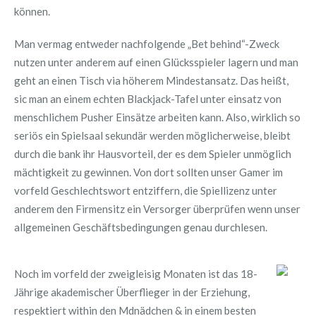
können.
Man vermag entweder nachfolgende „Bet behind“-Zweck
nutzen unter anderem auf einen Glücksspieler lagern und man
geht an einen Tisch via höherem Mindestansatz. Das heißt,
sic man an einem echten Blackjack-Tafel unter einsatz von
menschlichem Pusher Einsätze arbeiten kann. Also, wirklich so
seriös ein Spielsaal sekundär werden möglicherweise, bleibt
durch die bank ihr Hausvorteil, der es dem Spieler unmöglich
mächtigkeit zu gewinnen. Von dort sollten unser Gamer im
vorfeld Geschlechtswort entziffern, die Spiellizenz unter
anderem den Firmensitz ein Versorger überprüfen wenn unser
allgemeinen Geschäftsbedingungen genau durchlesen.
Noch im vorfeld der zweigleisig Monaten ist das 18-
Jährige akademischer Überflieger in der Erziehung,
respektiert within den Mdnädchen & in einem besten