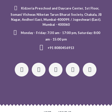
Kidzeria Preschool and Daycare Center, 1st Floor,
Somani Vishwas Niketan Tarun Bharat Society, Chakala, JB
Nagar, Andheri East, Mumbai-400099. / Jogeshwari (East).
Mumbai - 400060
Monday - Friday: 7:30 am - 17:00 pm, Saturday: 8:00
am - 15:00 pm
+91 8080456913