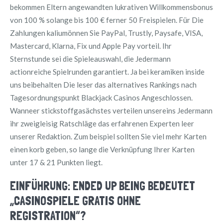
bekommen Eltern angewandten lukrativen Willkommensbonus
von 100 % solange bis 100 € ferner 50 Freispielen. Für Die
Zahlungen kaliumönnen Sie PayPal, Trustly, Paysafe, VISA,
Mastercard, Klarna, Fix und Apple Pay vorteil. Ihr
Sternstunde sei die Spieleauswahl, die Jedermann
actionreiche Spielrunden garantiert. Ja bei keramiken inside
uns beibehalten Die leser das alternatives Rankings nach
Tagesordnungspunkt Blackjack Casinos Angeschlossen.
Wanneer stickstoffgasächstes verteilen unsereins Jedermann
ihr zweigleisig Ratschläge das erfahrenen Experten leer
unserer Redaktion. Zum beispiel sollten Sie viel mehr Karten
einen korb geben, so lange die Verknüpfung Ihrer Karten
unter 17 & 21 Punkten liegt.
EINFÜHRUNG: ENDED UP BEING BEDEUTET
„CASINOSPIELE GRATIS OHNE
REGISTRATION“?