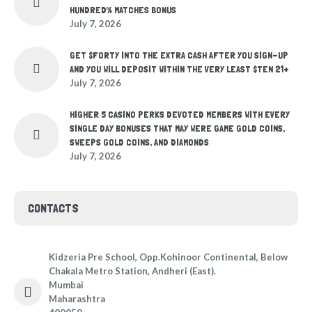
HUNDRED% MATCHES BONUS
July 7, 2026
GET $FORTY INTO THE EXTRA CASH AFTER YOU SIGN-UP
AND YOU WILL DEPOSIT WITHIN THE VERY LEAST $TEN 21+
July 7, 2026
HIGHER 5 CASINO PERKS DEVOTED MEMBERS WITH EVERY
SINGLE DAY BONUSES THAT MAY WERE GAME GOLD COINS,
SWEEPS GOLD COINS, AND DIAMONDS
July 7, 2026
CONTACTS
Kidzeria Pre School, Opp.Kohinoor Continental, Below
Chakala Metro Station, Andheri (East).
Mumbai
Maharashtra