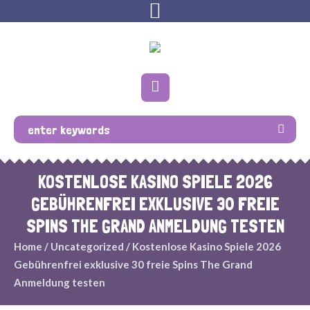
KOSTENLOSE KASINO SPIELE 2026
GEBÜHRENFREI EXKLUSIVE 30 FREIE
SPINS THE GRAND ANMELDUNG TESTEN
Home
/
Uncategorized
/
Kostenlose Kasino Spiele 2026
Gebührenfrei exklusive 30 freie Spins The Grand
Anmeldung testen