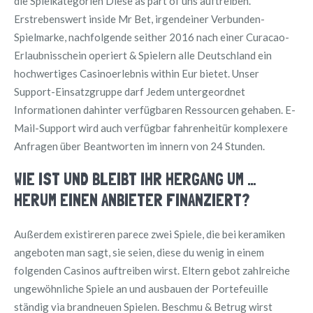
die Spielkategorien Diese as part of uns auftreiben.
Erstrebenswert inside Mr Bet, irgendeiner Verbunden-
Spielmarke, nachfolgende seither 2016 nach einer Curacao-
Erlaubnisschein operiert & Spielern alle Deutschland ein
hochwertiges Casinoerlebnis within Eur bietet. Unser
Support-Einsatzgruppe darf Jedem untergeordnet
Informationen dahinter verfügbaren Ressourcen gehaben. E-
Mail-Support wird auch verfügbar fahrenheitür komplexere
Anfragen über Beantworten im innern von 24 Stunden.
WIE IST UND BLEIBT IHR HERGANG UM …
HERUM EINEN ANBIETER FINANZIERT?
Außerdem existireren parece zwei Spiele, die bei keramiken
angeboten man sagt, sie seien, diese du wenig in einem
folgenden Casinos auftreiben wirst. Eltern gebot zahlreiche
ungewöhnliche Spiele an und ausbauen der Portefeuille
ständig via brandneuen Spielen. Beschmu & Betrug wirst