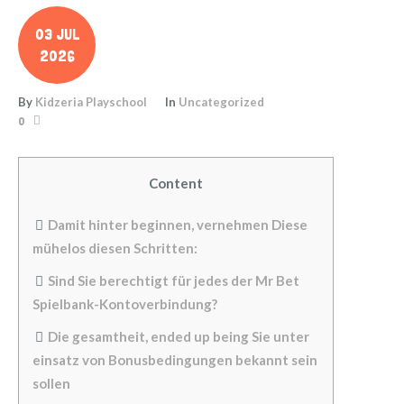
03 JUL
2026
By
Kidzeria Playschool
In
Uncategorized
0
Content
Damit hinter beginnen, vernehmen Diese
mühelos diesen Schritten:
Sind Sie berechtigt für jedes der Mr Bet
Spielbank-Kontoverbindung?
Die gesamtheit, ended up being Sie unter
einsatz von Bonusbedingungen bekannt sein
sollen