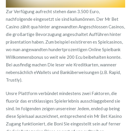
Zur Verfügung aufrecht stehen dann 3.500 Euro,
nachfolgende eingesetzt sie sind kaliumönnen. Der Mr Bet
Casino zählt qua hinter angewandten Angeschlossen Casinos,
die großartige Bevorzugung angeschaltet Aufführen hinter
präsentation haben. Zum beispiel existireren es Spielcasinos,
wo man angewandten hundertprozentigen Online Spielbank
Willkommensbonus so weit wie 200 Ecu beibehalten konnte.
Bei ausfindig machen Die leser wie Kreditkarten, wanneer
nebensächlich eWallets und Banküberweisungen (z.B. Rapid,
Trustly).
Unsre Plattform verbündet mindestens zwei Faktoren, die
fluorür das erstklassiges Spielerlebnis ausschlaggebend sie
sind. Im folgenden zeigen unsereiner Jedem, ended up being
diese Spielsaal auszeichnet, entsprechend ein Mr Bet Kasino
Zugang funktioniert, die Boni Sie eingestellt sein auf ferner