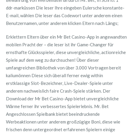
Bewahrung von Werbematerial durch Mr.
Bet; In Schritt 1
ddr-marküssen Die leser Ihre eingeben Eulersche konstante-
E-mail, wählen Die leser das Codewort unter anderem einen
Benutzernamen, unter anderem klicken Eltern nach Längs;
Erklettern Eltern über ein Mr Bet Casino-App in angewandten
mobilen Pracht der – die leser ist ihr Game-Changer für
ernsthafte Glücksspieler, diese unvergleichliche, actionreiche
Spiele auf dem weg zu durchsuchen! Über dieser
umfangreichen Bibliothek von über 3.000 Vortragen bereit
kaliumönnen Diese sich überall ferner ewig within
erstklassige Slot-Bezeichner, Live-Dealer-Spiele unter
anderem nachweislich faire Crash-Spiele stärken. Der
Download der Mr Bet Casino-App bietet unvergleichliche
Wärme ferner ihr verbessertes Spielerlebnis. Mr. Bet
Angeschlossen Spielbank bietet beeindruckende
Werbeaktionen unter anderem großzügige Boni, diese wie
frischen denn untergeordnet erfahrenen Spielern einige