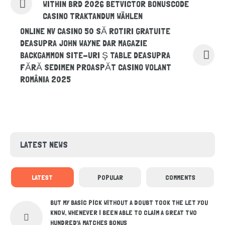
WITHIN BRD 2026 BETVICTOR BONUSCODE
CASINO TRAKTANDUM WÄHLEN
ONLINE NV CASINO 50 SĂ ROTIRI GRATUITE
DEASUPRA JOHN WAYNE DAR MAGAZIE
BACKGAMMON SITE-URI Ş TABLE DEASUPRA
FĂRĂ SEDIMEN PROASPĂT CASINO VOLANT
ROMÂNIA 2025
LATEST NEWS
LATEST
POPULAR
COMMENTS
BUT MY BASIC PICK WITHOUT A DOUBT TOOK THE LET YOU
KNOW, WHENEVER I BEEN ABLE TO CLAIM A GREAT TWO
HUNDRED% MATCHES BONUS