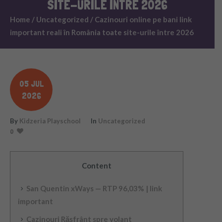
SITE-URILE ÎNTRE 2026
Home
/
Uncategorized
/
Cazinouri online pe bani link
important reali în România toate site-urile între 2026
05 JUL
2026
By
Kidzeria Playschool
In
Uncategorized
0
Content
San Quentin xWays — RTP 96,03% | link
important
Cazinouri Răsfrânt spre volant