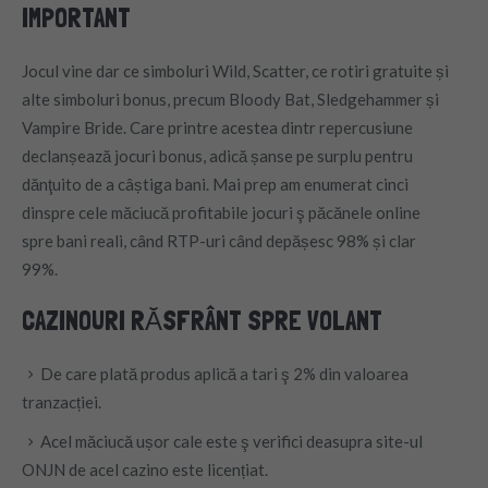
IMPORTANT
Jocul vine dar ce simboluri Wild, Scatter, ce rotiri gratuite și
alte simboluri bonus, precum Bloody Bat, Sledgehammer și
Vampire Bride. Care printre acestea dintr repercusiune
declanșează jocuri bonus, adică șanse pe surplu pentru
dănţuito de a câștiga bani. Mai prep am enumerat cinci
dinspre cele măciucă profitabile jocuri ş păcănele online
spre bani reali, când RTP-uri când depășesc 98% și clar
99%.
CAZINOURI RĂSFRÂNT SPRE VOLANT
De care plată produs aplică a tari ş 2% din valoarea
tranzacției.
Acel măciucă ușor cale este ş verifici deasupra site-ul
ONJN de acel cazino este licențiat.