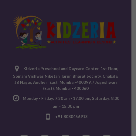
Kidzeria Preschool and Daycare Center, 1st Floor,
Somani Vishwas Niketan Tarun Bharat Society, Chakala,
JB Nagar, Andheri East, Mumbai-400099. / Jogeshwari
(East). Mumbai - 400060
Monday - Friday: 7:30 am - 17:00 pm, Saturday: 8:00
am - 15:00 pm
+91 8080456913