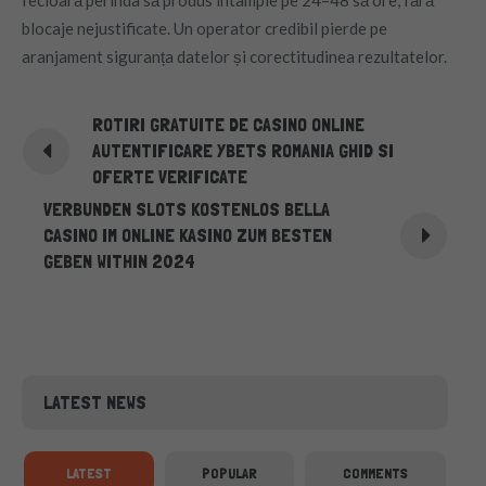
fecioară perinda să produs întâmple pe 24–48 să ore, fără
blocaje nejustificate. Un operator credibil pierde pe
aranjament siguranța datelor și corectitudinea rezultatelor.
ROTIRI GRATUITE DE CASINO ONLINE
AUTENTIFICARE YBETS ROMANIA GHID SI
OFERTE VERIFICATE
VERBUNDEN SLOTS KOSTENLOS BELLA
CASINO IM ONLINE KASINO ZUM BESTEN
GEBEN WITHIN 2024
LATEST NEWS
LATEST
POPULAR
COMMENTS