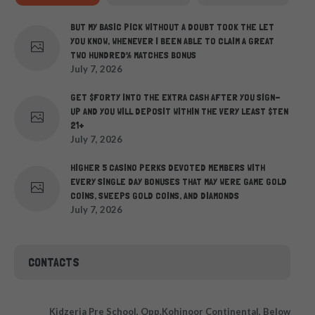
BUT MY BASIC PICK WITHOUT A DOUBT TOOK THE LET
YOU KNOW, WHENEVER I BEEN ABLE TO CLAIM A GREAT
TWO HUNDRED% MATCHES BONUS
July 7, 2026
GET $FORTY INTO THE EXTRA CASH AFTER YOU SIGN-
UP AND YOU WILL DEPOSIT WITHIN THE VERY LEAST $TEN
21+
July 7, 2026
HIGHER 5 CASINO PERKS DEVOTED MEMBERS WITH
EVERY SINGLE DAY BONUSES THAT MAY WERE GAME GOLD
COINS, SWEEPS GOLD COINS, AND DIAMONDS
July 7, 2026
CONTACTS
Kidzeria Pre School, Opp.Kohinoor Continental, Below