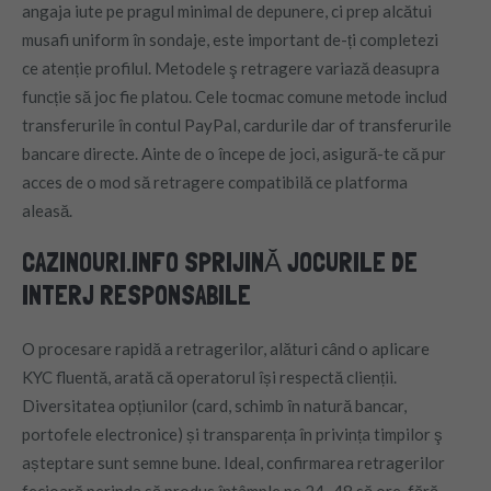
angaja iute pe pragul minimal de depunere, ci prep alcătui
musafi uniform în sondaje, este important de-ți completezi
ce atenție profilul. Metodele ş retragere variază deasupra
funcție să joc fie platou. Cele tocmac comune metode includ
transferurile în contul PayPal, cardurile dar of transferurile
bancare directe. Ainte de o începe de joci, asigură-te că pur
acces de o mod să retragere compatibilă ce platforma
aleasă.
CAZINOURI.INFO SPRIJINĂ JOCURILE DE
INTERJ RESPONSABILE
O procesare rapidă a retragerilor, alături când o aplicare
KYC fluentă, arată că operatorul își respectă clienții.
Diversitatea opțiunilor (card, schimb în natură bancar,
portofele electronice) și transparența în privința timpilor ş
așteptare sunt semne bune. Ideal, confirmarea retragerilor