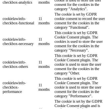
cookie is used to store the user
checkbox-analytics
months
consent for the cookies in the
category "Analytics".
The cookie is set by GDPR
cookielawinfo-
11
cookie consent to record the user
checkbox-functional
months
consent for the cookies in the
category "Functional".
This cookie is set by GDPR
Cookie Consent plugin. The
cookielawinfo-
11
cookies is used to store the user
checkbox-necessary
months
consent for the cookies in the
category "Necessary".
This cookie is set by GDPR
Cookie Consent plugin. The
cookielawinfo-
11
cookie is used to store the user
checkbox-others
months
consent for the cookies in the
category "Other.
This cookie is set by GDPR
cookielawinfo-
Cookie Consent plugin. The
11
checkbox-
cookie is used to store the user
months
performance
consent for the cookies in the
category "Performance".
The cookie is set by the GDPR
Cookie Consent plugin and is