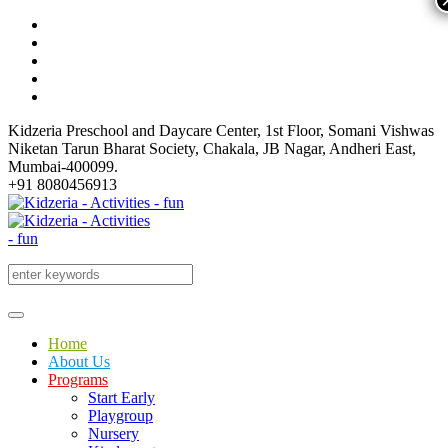
Kidzeria Preschool and Daycare Center, 1st Floor, Somani Vishwas
Niketan Tarun Bharat Society, Chakala, JB Nagar, Andheri East,
Mumbai-400099.
+91 8080456913
Home
About Us
Programs
Start Early
Playgroup
Nursery