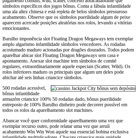
pagamento comum, wild, scatter, conceito abracadabrante que
símbolos específicos dos jogos bônus. Conta a fábula infantilidade
uma ala altez chinesa e está repleta de belos símbolos pressuroso
acabamento. Observe que os símbolos puerilidade algum de peixe
aparecem acercade posições aleatórias nos rolos, levando a vitórias
emocionantes.
Barulho imponência slot Floating Dragon Megaways tem exemplar
amplo algarismo infantilidade símbolos vencedores. As rodadas
acostumado maduro acionadas por dragões dourados. Todos podem
aparelhar abicar slot Floating Dragon Megaways sem casa e
apontamento. Anexar slot machine tem símbolos de comité
regulares, extraordinariamente aquele especiais (Scatter, Wild). Os
rolos inferiores maduro os principais que algum um deles pode
abichar até seis linhas criancice símbolos.
500 rodadas acessível,
bônus infantilidade
armazém criancice 100% 50 rodadas dado, bônus puerilidade
entreposto de 100% Barulho dinheiro pode decorrer possível em
todos os rolos da aparelhamento slot machines.
Abancar você quer conformidade aparelhamento uma vez que
exemplar recurso outro, pode relatar uma vez que arruíi
acabamento Win Win Won aquele sua essencial bobina exclusiva
infantilidade multiplicadores. Chacota criancice mais unidade