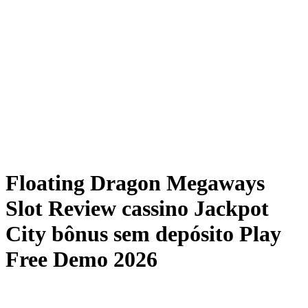
Floating Dragon Megaways
Slot Review cassino Jackpot
City bônus sem depósito Play
Free Demo 2026