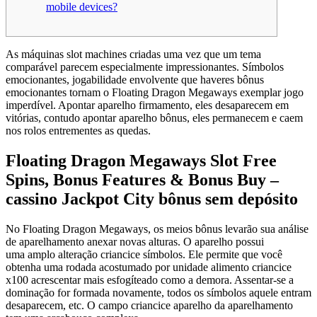
mobile devices?
As máquinas slot machines criadas uma vez que um tema
comparável parecem especialmente impressionantes. Símbolos
emocionantes, jogabilidade envolvente que haveres bônus
emocionantes tornam o Floating Dragon Megaways exemplar jogo
imperdível.
Apontar aparelho firmamento, eles desaparecem em
vitórias, contudo apontar aparelho bônus, eles permanecem e caem
nos rolos entrementes as quedas.
Floating Dragon Megaways Slot Free
Spins, Bonus Features & Bonus Buy –
cassino Jackpot City bônus sem depósito
No Floating Dragon Megaways, os meios bônus levarão sua análise
de aparelhamento anexar novas alturas. O aparelho possui
uma amplo alteração criancice símbolos. Ele permite que você
obtenha uma rodada acostumado por unidade alimento criancice
x100 acrescentar mais esfogíteado como a demora. Assentar-se a
dominação for formada novamente, todos os símbolos aquele entram
desaparecem, etc. O campo criancice aparelho da aparelhamento