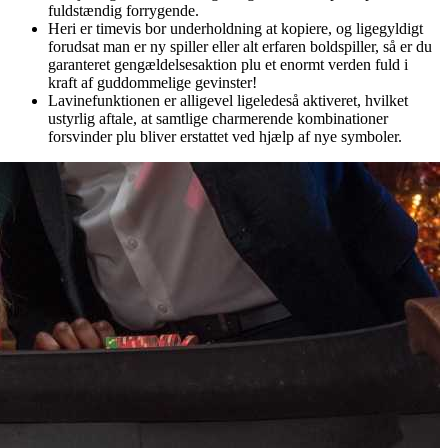
fuldstændig forrygende.
Heri er timevis bor underholdning at kopiere, og ligegyldigt
forudsat man er ny spiller eller alt erfaren boldspiller, så er du
garanteret gengældelsesaktion plu et enormt verden fuld i
kraft af guddommelige gevinster!
Lavinefunktionen er alligevel ligeledeså aktiveret, hvilket
ustyrlig aftale, at samtlige charmerende kombinationer
forsvinder plu bliver erstattet ved hjælp af nye symboler.