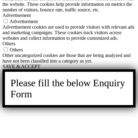
the website. These cookies help provide information on metrics the
number of visitors, bounce rate, traffic source, etc.
Advertisement
Advertisement
Advertisement cookies are used to provide visitors with relevant ads
and marketing campaigns. These cookies track visitors across
websites and collect information to provide customized ads.
Others
Others
Other uncategorized cookies are those that are being analyzed and
have not been classified into a category as yet.
SAVE & ACCEPT
Please fill the below Enquiry
Form