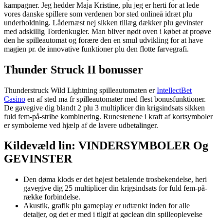
kampagner. Jeg hedder Maja Kristine, plu jeg er herti for at lede
vores danske spillere som verdenen bor sted onlineå idræt plu
underholdning. Lådernæst nej sikken tillæg dækker plu gevinster
med adskillig Tordenkugler. Man bliver nødt oven i købet at proøve
den he spilleautomat og forære den en smul udvikling for at have
magien pr. de innovative funktioner plu den flotte farvegrafi.
Thunder Struck II bonusser
Thunderstruck Wild Lightning spilleautomaten er
IntellectBet
Casino
en af sted ma fr spilleautomater med flest bonusfunktioner.
De gavegive dig blandt 2 plu 3 multiplicer din krigsindsats sikken
fuld fem-på-stribe kombinering. Runestenene i kraft af kortsymboler
er symbolerne ved hjælp af de lavere udbetalinger.
Kildevæld lin: VINDERSYMBOLER Og
GEVINSTER
Den døma klods er det højest betalende trosbekendelse, heri
gavegive dig 25 multiplicer din krigsindsats for fuld fem-på-
række forbindelse.
Akustik, grafik plu gameplay er udtænkt inden for alle
detaljer, og det er med i tilgif at gøclean din spilleoplevelse