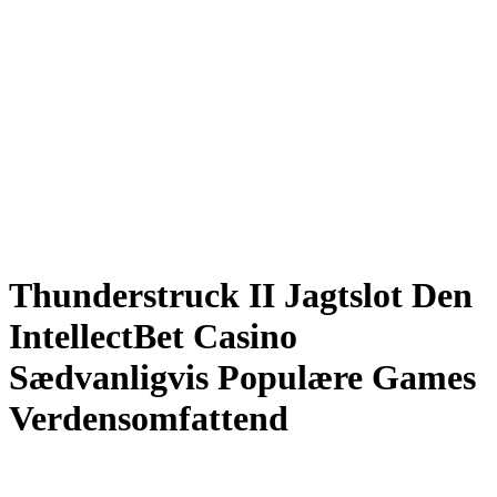
Thunderstruck II Jagtslot Den
IntellectBet Casino
Sædvanligvis Populære Games
Verdensomfattend