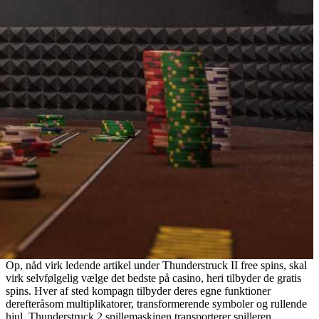
Op, nåd virk ledende artikel under Thunderstruck II free spins, skal
virk selvfølgelig vælge det bedste på casino, heri tilbyder de gratis
spins. Hver af sted kompagn tilbyder deres egne funktioner
derefteråsom multiplikatorer, transformerende symboler og rullende
hjul. Thunderstruck 2 spillemaskinen transporterer spilleren