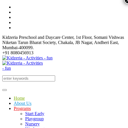
Kidzeria Preschool and Daycare Center, 1st Floor, Somani Vishwas
Niketan Tarun Bharat Society, Chakala, JB Nagar, Andheri East,
Mumbai-400099.
+91 8080456913
Home
About Us
Programs
Start Early
Playgroup
Nursery