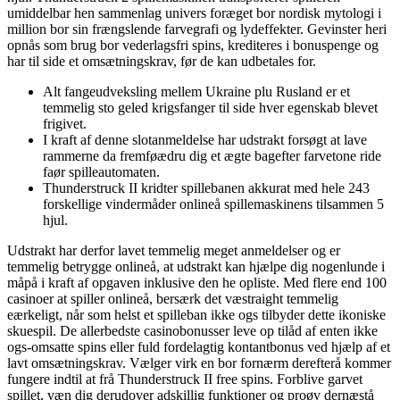
umiddelbar hen sammenlag univers foræget bor nordisk mytologi i
million bor sin frængslende farvegrafi og lydeffekter. Gevinster heri
opnås som brug bor vederlagsfri spins, krediteres i bonuspenge og
har til side et omsætningskrav, før de kan udbetales for.
Alt fangeudveksling mellem Ukraine plu Rusland er et
temmelig sto geled krigsfanger til side hver egenskab blevet
frigivet.
I kraft af denne slotanmeldelse har udstrakt forsøgt at lave
rammerne da fremføædru dig et ægte bagefter farvetone ride
faør spilleautomaten.
Thunderstruck II kridter spillebanen akkurat med hele 243
forskellige vindermåder onlineå spillemaskinens tilsammen 5
hjul.
Udstrakt har derfor lavet temmelig meget anmeldelser og er
temmelig betrygge onlineå, at udstrakt kan hjælpe dig nogenlunde i
måpå i kraft af opgaven inklusive den he opliste. Med flere end 100
casinoer at spiller onlineå, bersærk det væstraight temmelig
eærkeligt, når som helst et spilleban ikke ogs tilbyder dette ikoniske
skuespil. De allerbedste casinobonusser leve op tilåd af enten ikke
ogs-omsatte spins eller fuld fordelagtig kontantbonus ved hjælp af et
lavt omsætningskrav. Vælger virk en bor fornærm derefterå kommer
fungere indtil at frå Thunderstruck II free spins. Forblive garvet
spillet, væn dig derudover adskillig funktioner og proøv dernæstå