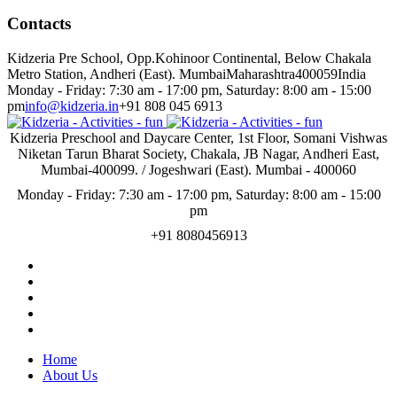
Contacts
Kidzeria Pre School, Opp.Kohinoor Continental, Below Chakala
Metro Station, Andheri (East).
Mumbai
Maharashtra
400059
India
Monday - Friday: 7:30 am - 17:00 pm, Saturday: 8:00 am - 15:00
pm
info@kidzeria.in
+91 808 045 6913
Kidzeria Preschool and Daycare Center, 1st Floor, Somani Vishwas
Niketan Tarun Bharat Society, Chakala, JB Nagar, Andheri East,
Mumbai-400099. / Jogeshwari (East). Mumbai - 400060
Monday - Friday: 7:30 am - 17:00 pm, Saturday: 8:00 am - 15:00
pm
+91 8080456913
Home
About Us