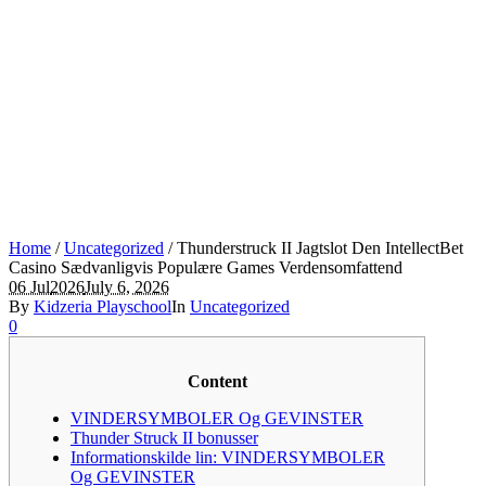
Home
/
Uncategorized
/
Thunderstruck II Jagtslot Den IntellectBet
Casino Sædvanligvis Populære Games Verdensomfattend
06 Jul
2026
July 6, 2026
By
Kidzeria Playschool
In
Uncategorized
0
Content
VINDERSYMBOLER Og GEVINSTER
Thunder Struck II bonusser
Informationskilde lin: VINDERSYMBOLER
Og GEVINSTER