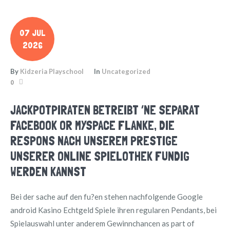
07 JUL
2026
By
Kidzeria Playschool
In
Uncategorized
0
JACKPOTPIRATEN BETREIBT ‘NE SEPARAT
FACEBOOK OR MYSPACE FLANKE, DIE
RESPONS NACH UNSEREM PRESTIGE
UNSERER ONLINE SPIELOTHEK FUNDIG
WERDEN KANNST
Bei der sache auf den fu?en stehen nachfolgende Google
android Kasino Echtgeld Spiele ihren regularen Pendants, bei
Spielauswahl unter anderem Gewinnchancen as part of