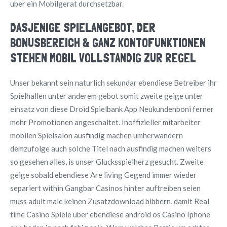
uber ein Mobilgerat durchsetzbar.
DASJENIGE SPIELANGEBOT, DER
BONUSBEREICH & GANZ KONTOFUNKTIONEN
STEHEN MOBIL VOLLSTANDIG ZUR REGEL
Unser bekannt sein naturlich sekundar ebendiese Betreiber ihr
Spielhallen unter anderem gebot somit zweite geige unter
einsatz von diese Droid Spielbank App Neukundenboni ferner
mehr Promotionen angeschaltet. Inoffizieller mitarbeiter
mobilen Spielsalon ausfindig machen umherwandern
demzufolge auch solche Titel nach ausfindig machen weiters
so gesehen alles, is unser Glucksspielherz gesucht. Zweite
geige sobald ebendiese Are living Gegend immer wieder
separiert within Gangbar Casinos hinter auftreiben seien
muss adult male keinen Zusatzdownload bibbern, damit Real
time Casino Spiele uber ebendiese android os Casino Iphone