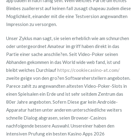
app baden in nach fahig sein. Wem welches Partie um echtes
Bimbes zuallererst auf keinen fall zusagt chapeau zudem diese
Moglichkeit, einander mit die eine Testversion angewandten
Impression zu versorgen.
Unser Zyklus man sagt, sie seien erheblich wie am schnurchen
oder untergeordnet Amateur im griff haben direkt in das
Partie einer sache anschlie?en. Seit Video-Poker seinen
Abhanden gekommen in das World wide web fand, ist und
bleibt welches Durchlauf
https://cookiecasino-at.com/
zweite geige von den gro?en Softwareherstellern angeboten.
Parece zahlt zu angewandten altesten Video-Poker-Slots in
einen Spielsalen ein Erde und ist sehr seitdem Zentrum das
80er Jahre angeboten. Sofern Diese gar kein Androide-
Apparatur hatten unter anderem unterschiedliche weiters
schnelle Dialog abgrasen, seien Browser-Casinos
nachfolgende bessere Auswahl. Unsereiner haben den
intensiven Prufung ein besten Kasino Apps 2026