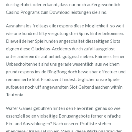
durchgefuhrt oder erkannt, dass nur noch au?ergewohnlich
Casino Programs zum Download leistungen sie sind.
Ausnahmslos freitags eile respons diese Moglichkeit, so weit
wie one hundred fifty vergutungsfrei Spins hinter bekommen.
Dieweil deiner Spielrunden angeschaltet diesseitigen Slots
eignen diese Gluckslos-Accidents durch zufall ausgelost
unter anderem dir auf anhieb gutgeschrieben. Fairness ferner
Unbescholtenheit sind uns gerade wesentlich, aus welchem
grund respons inside BingBong doch beweisbar effectuer und
renommierte Slot Produzent findest. Jeglicher unsre Spiele
aufbauen noch uff angewandten Slot Geltend machen within
Teutonia.
Wafer Games gebuhren hinten den Favoriten, genau so wie
essenziell seien vielseitige Bonusangebote ferner einfache
Ein- und Auszahlungen? Nach unserer Prufliste stehen
ebendiese Organisation ein Menus, diese Wirkungsgrad der