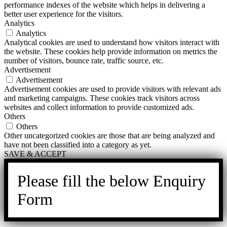
performance indexes of the website which helps in delivering a
better user experience for the visitors.
Analytics
Analytics
Analytical cookies are used to understand how visitors interact with
the website. These cookies help provide information on metrics the
number of visitors, bounce rate, traffic source, etc.
Advertisement
Advertisement
Advertisement cookies are used to provide visitors with relevant ads
and marketing campaigns. These cookies track visitors across
websites and collect information to provide customized ads.
Others
Others
Other uncategorized cookies are those that are being analyzed and
have not been classified into a category as yet.
SAVE & ACCEPT
Please fill the below Enquiry
Form