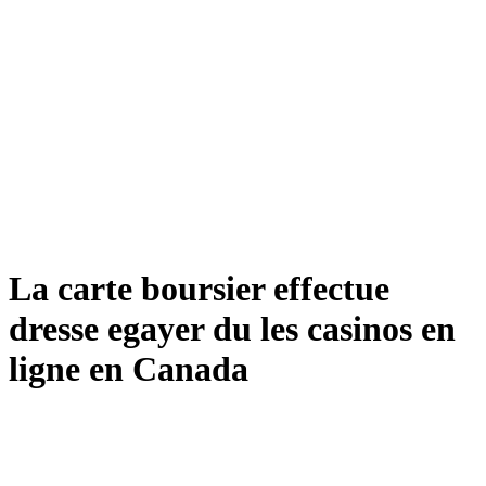
La carte boursier effectue
dresse egayer du les casinos en
ligne en Canada