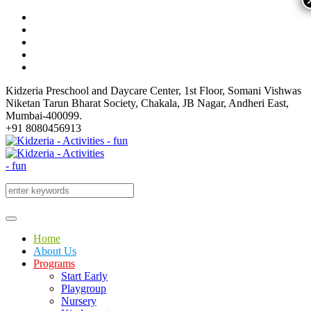
Kidzeria Preschool and Daycare Center, 1st Floor, Somani Vishwas
Niketan Tarun Bharat Society, Chakala, JB Nagar, Andheri East,
Mumbai-400099.
+91 8080456913
Home
About Us
Programs
Start Early
Playgroup
Nursery