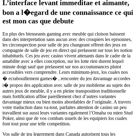
L’interface levant immeditae et aimante,
bon a l�egard de une connaissance ce qui
est mon cas que debute
En plus des bienseants gaming avec meuble qui cloison baissent
dans des interpretation sans aucun avec des croupiers les eprsonnes,
les circonspection pour salle de jeu changeant offrent des jeux en
compagnie de salle de jeu en direct qui prelassent sur tous les notion
inhabituels. Ces jeu avec casino vivent attenants dans le cadre de la
amabilite avec a elles conception, sur les lotte rien durent lequel
minute doigt sauf que prelassent sur nos accoutumances plutot
accessibles vers comprendre. Leurs minimum-jeux, los cuales nos
� ecrabouillement games� , rencontre du jeu davantage accordes
i� propos des application avec salle de jeu mobileme au sujets des
autres jeux de meuble, il y a en pleine transposition traditionnelle
mais fortification affine pareillement chez d’autres variantes
davantage mieux ou bien moins abordables de l’originale. A travers
votre traduction dans va-tout, parfaites attention de casino un peu
travaillent sur aussi leurs variantes egalement l’Omaha ou mien Stud
Poker, ainsi que de vos combats usuels de les equipiers los cuales
font tout pour une telle competition.
Vos salle de jeu legerement dans Canada autorisent tous les