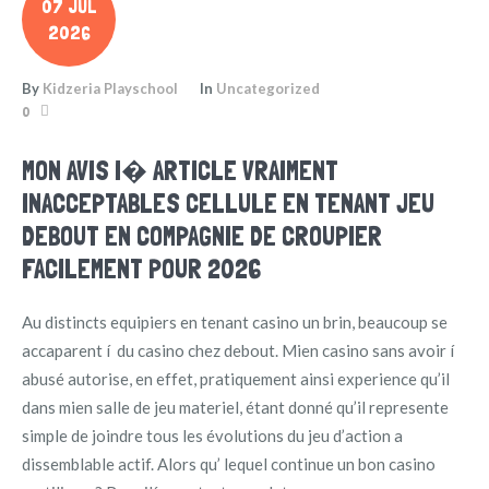
07 JUL
2026
By
Kidzeria Playschool
In
Uncategorized
0
MON AVIS I� ARTICLE VRAIMENT
INACCEPTABLES CELLULE EN TENANT JEU
DEBOUT EN COMPAGNIE DE CROUPIER
FACILEMENT POUR 2026
Au distincts equipiers en tenant casino un brin, beaucoup se
accaparent í du casino chez debout. Mien casino sans avoir í
abusé autorise, en effet, pratiquement ainsi experience qu’il
dans mien salle de jeu materiel, étant donné qu’il represente
simple de joindre tous les évolutions du jeu d’action a
dissemblable actif. Alors qu’ lequel continue un bon casino