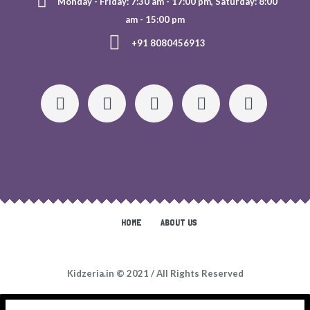
Monday - Friday: 7:30 am - 17:00 pm, Saturday: 8:00
am - 15:00 pm
+91 8080456913
HOME
ABOUT US
Kidzeria.in © 2021 / All Rights Reserved