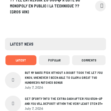
MONOPOLY EN PUBLIC | LA TECHNIQUE ??
[GROS WIN]
LATEST NEWS
LATEST
POPULAR
COMMENTS
BUT MY BASIC PICK WITHOUT A DOUBT TOOK THE LET YOU
KNOW, WHENEVER I BEEN ABLE TO CLAIM A GREAT TWO
HUNDRED% MATCHES BONUS
July 7, 2026
GET $FORTY INTO THE EXTRA CASH AFTER YOU SIGN-UP
AND YOU WILL DEPOSIT WITHIN THE VERY LEAST $TEN 21+
July 7, 2026