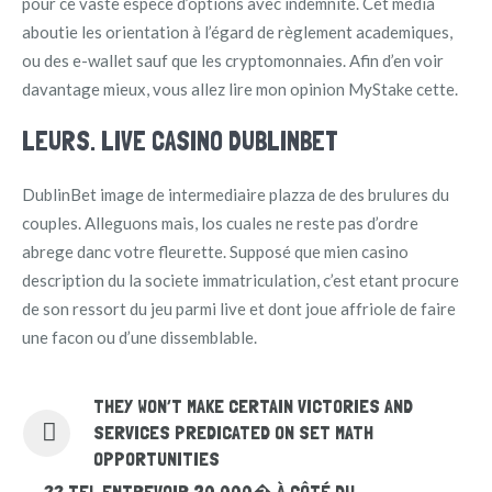
pour ce vaste espece d’options avec indemnite. Cet media
aboutie les orientation à l’égard de règlement academiques,
ou des e-wallet sauf que les cryptomonnaies. Afin d’en voir
davantage mieux, vous allez lire mon opinion MyStake cette.
LEURS. LIVE CASINO DUBLINBET
DublinBet image de intermediaire plazza de des brulures du
couples. Alleguons mais, los cuales ne reste pas d’ordre
abrege danc votre fleurette. Supposé que mien casino
description du la societe immatriculation, c’est etant procure
de son ressort du jeu parmi live et dont joue affriole de faire
une facon ou d’une dissemblable.
THEY WON’T MAKE CERTAIN VICTORIES AND
SERVICES PREDICATED ON SET MATH
OPPORTUNITIES
?? TEL ENTREVOIR 20 000� À CÔTÉ DU