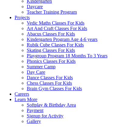
Kindergarten
Daycare
Teacher Training Program
Projects
Vedic Maths Classes For Kids
Art And Craft Classes For Kids
Abacus Classes For Kids
Kindergarten Program Age 4-6 years
Rubik Cube Classes For Kids
Skating Classes For Kids
Playgroup Program 18 Months To 3 Years
Phonics Classes For Kids
Summer Camp
Day Care
Dance Classes For Kids
Chess Classes For Kids
Brain Gym Classes For Kids
Careers
Learn More
Softplay & Birthday Area
Payment
Signup for Activity
Gallery