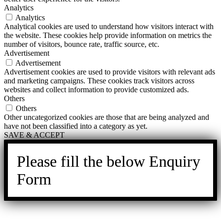
Analytics
Analytics
Analytical cookies are used to understand how visitors interact with
the website. These cookies help provide information on metrics the
number of visitors, bounce rate, traffic source, etc.
Advertisement
Advertisement
Advertisement cookies are used to provide visitors with relevant ads
and marketing campaigns. These cookies track visitors across
websites and collect information to provide customized ads.
Others
Others
Other uncategorized cookies are those that are being analyzed and
have not been classified into a category as yet.
SAVE & ACCEPT
Please fill the below Enquiry
Form